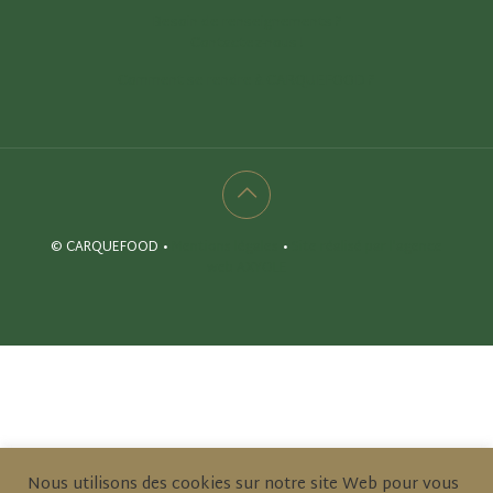
Besoin de renseignements ?
Contactez-nous !
Comment se rendre à CARQUEFOOD ?
© CARQUEFOOD •
Mentions légales
•
Site réalisé par l'agence
web AXYOLE
Nous utilisons des cookies sur notre site Web pour vous