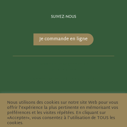
SUIVEZ-NOUS
Je commande en ligne
Besoin de renseignements ?
Contactez-nous !
Comment se rendre à CARQUEFOOD ?
Nous utilisons des cookies sur notre site Web pour vous
offrir l'expérience la plus pertinente en mémorisant vos
préférences et les visites répétées. En cliquant sur
«Accepter», vous consentez à l'utilisation de TOUS les
© CARQUEFOOD •
Mentions légales
•
Site réalisé par l'agence
cookies.