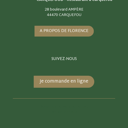
CARQUEFOOD –
Restaurant à Carquefou
28 boulevard AMPÈRE
44470 CARQUEFOU
A PROPOS DE FLORENCE
SUIVEZ-NOUS
Je commande en ligne
Besoin de renseignements ?
Contactez-nous !
Comment se rendre à CARQUEFOOD ?