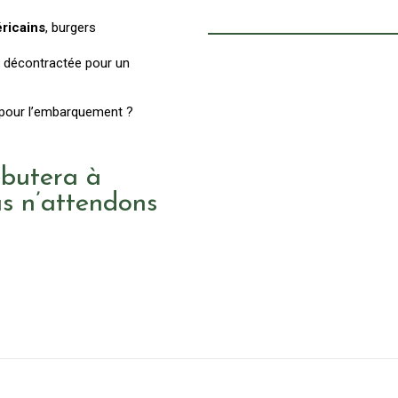
ricains
, burgers
 décontractée pour un
t pour l’embarquement ?
ébutera à
s n’attendons