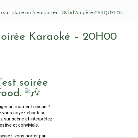
n sur place ou à emporter - 28 bd Ampère CARQUEFOU
 Soirée Karaoké – 20H00
’est soirée
food.
rtager un moment unique ?
ue vous soyez chanteur
 sur scène et interprétez
tive et conviviale.
laissez-vous porter par