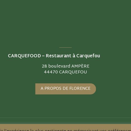
QUEFOOD –
Restaurant à Carquefou
28 boulevard AMPÈRE
44470 CARQUEFOU
A PROPOS DE FLORENCE
web AXYOLE