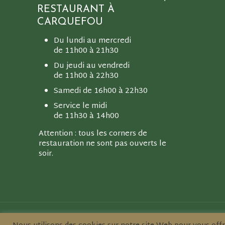
RESTAURANT À
CARQUEFOU
Du lundi au mercredi
de 11h00 à 21h30
Du jeudi au vendredi
de 11h00 à 22h30
Samedi de 16h00 à 22h30
CAR
Service le midi
de 11h30 à 14h00
Attention : tous les corners de
restauration ne sont pas ouverts le
soir.
© CARQUEFOOD •
Mentions légales
•
Site réalisé par l'agence 