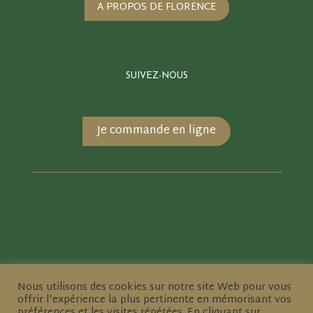
A PROPOS DE FLORENCE
SUIVEZ-NOUS
Je commande en ligne
Besoin de renseignements ?
Contactez-nous !
Comment se rendre à CARQUEFOOD ?
Nous utilisons des cookies sur notre site Web pour vous
offrir l'expérience la plus pertinente en mémorisant vos
préférences et les visites répétées. En cliquant sur